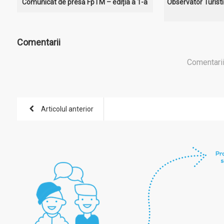
Comunicat de presă FpTM – ediția a 1-a
Observator Turisti
Comentarii
Comentarii
Articolul anterior