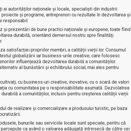
i autorităților naționale și locale, specialiști din industrii
e proiecte și programe, antreprenori cu rezultate în dezvoltarea și
ui responsabil.
 şi prezentări de bune practici naționale și europene, toate fiind
ltarea durabilă, orientând demersul nostru spre finalităţi
r.
a satisfacției propriilor membri, a calității vieții lor. Consumul
textul globalizării iar business-urile creative, care folosesc
renorilor influențează dezvoltarea durabilă a comunităților.
ernativ al bunăstării şi echilibrului social, mai ales pentru
ultivați, cu business-uri creative, inovative, cu o scară de valori
relația cu comunitatea pe o responsabilitate asumată. Dezvolatrea
durabilă a comunităților, inclusiv pentru creșterea calității vieții
ul de realizare și comercializare a produsului turistic, pe baza
ocratizării.
odusele, bunurile sau serviciile locale sunt speciale, pentru că
t percepute ca având o valoarea adăugată intrinsecă de către cei