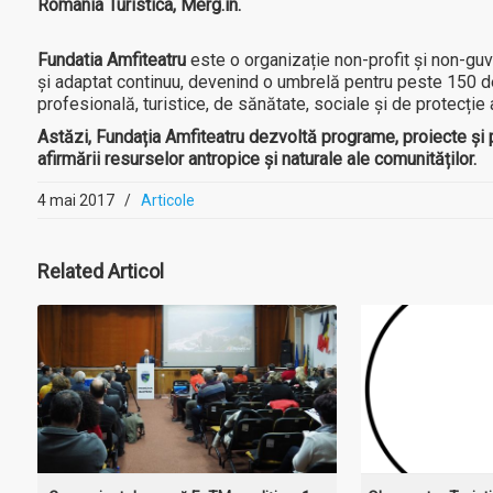
Romania Turistica, Merg.in.
Fundatia Amfiteatru
este o organizație non-profit și non-guve
și adaptat continuu, devenind o umbrelă pentru peste 150 de 
profesională, turistice, de sănătate, sociale și de protecție 
Astăzi, Fundația Amfiteatru dezvoltă programe, proiecte și par
afirmării resurselor antropice și naturale ale comunităților.
4 mai 2017
/
Articole
MAI MULT
MA
Related
Articol