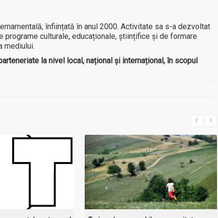
rnamentală, înființată în anul 2000. Activitate sa s-a dezvoltat
programe culturale, educaționale, științifice și de formare
a mediului.
teneriate la nivel local, național și internațional, în scopul
I MULT
MAI MULT