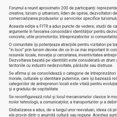
Forumul a reunit aproximativ 200 de participanți: reprezentați a
creative, turism și urbanism, lideri de opinie, dezvoltatori d
comercializarea produselor și serviciilor specifice turismul
Aceasta ediție a FITR a adus puncte de vedere, studii de caz
argumente în favoarea consolidării identităţior pentru dezvo
concrete, utile promotorilor, întreprinzatorilor si comunitatilo
O comunitate își potențeaza atracțiile pentru vizitatori pe baz
”in loco” prin turism devine din ce în ce mai important în con
resurele locale, inovația și cercetarea, inventivitatea antrep
Dezvoltarea bazată pe identităti este considerată un drum alt
teritoriile cu industrii nedezvoltate, părăsite sau distruse.
Se afirma și se consolidează o categorie de întreprinzători c
morale, culturale și identitare puternice, care își bazează 
categoriilor de antreprenori locali este vitală pentru evoluția 
și a gradului de ospitalitate.
Se reconfigurează rolul și locul mecanismelor clasice în mod
noilor tehnologii, a comunicațiilor, a transporturilor și a debir
Globalizarea a adus, de-a lungul unor reevaluari, ideea că pr
ele provin dintr-o anumită cultură sau regiune. Acestea sun