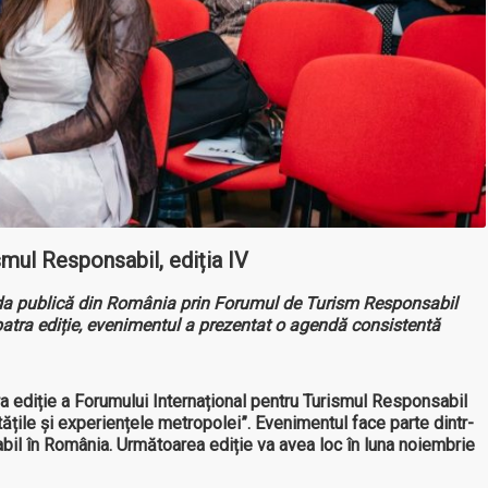
smul Responsabil, ediția IV
nda publică din România prin Forumul de Turism Responsabil
patra ediție, evenimentul a prezentat o agendă consistentă
ra ediție a Forumului Internațional pentru Turismul Responsabil
tățile și experiențele metropolei”. Evenimentul face parte dintr-
bil în România. Următoarea ediție va avea loc în luna noiembrie