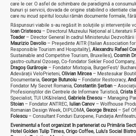
care le cer. O asfel de schimbare de paradigmă a consumului
bunuri şi servicii, dovada de origine stabilind o identiate cla
care nu incud spiritul locului rămân documente formale, fără 
Răspunsuri viabile s-au regăsit în soluțiile și intervențiile vo
Ioan Cristescu
– Directorul Muzeului Național al Literaturii
Toader
– Director General în cadrul Ministerului Dezvoltării
Maurizio Davolio
– Președinte AITR (Italian Association fo
Responsible Tourism and Hospitality),
Alexandru Rafael Co
Sustainable and Competitve Tourism, Bruxelles),
Cosmin Dr
gastro-cultural Ozosep, Co-fondator Sekler Food Company
Dragoș Gurăroșie
– Fondator Mixtopia, BurgerFest/ Buchare
Adevărații VeloPrieteni,
Olivian Mircea
– Mestesukar Bouti
Documentaria,
George Butunoiu
– Fondator Restocracy,
And
Fondator My Secret Romania,
Constantin Șerban
– Asociați
Profesioniștilor din Centrele de Informare Turistică,
Crista 
Specialist, TUI UK&Ireland,
Gabriela Enescu
– Managing Par
Stoian
– Fondator ANTREC,
Iulian Canov
– Wolfhouse Product
Romanian Design Week, DIPLOMA,
George Brezoi
– Șef Ofi
Folescu
– Consultant Fonduri Europene, Fundația Amfiteatru
Evenimentul a fost organizat în parteneriat cu Primăria Secto
Hotel Golden Tulip Times, Origo Coffee, Lulu’s Social Bistro,