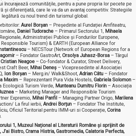
 încurajează comunităţile, pentru a pune propria lor pecete pe
ră și diferenţiată, care le va da un avantaj competitiv. Strategiile
legătură cu noul trend din turismul global.
rbitorilor:
Aurel Borșan
– Președinte al Fundației Amfiteatru,
 Române,
Daniel Tudorache
– Primarul Sectorului 1,
Mihaela
 Regionale, Administrației Publice și Fondurilor Europene,
r Responsible Tourism) & EARTH (European Alliance for
nstantinescu
– NECSTour (Network of European Regions for a
agomir
– Fondator GastroArt,
Orsolya Juhasz-Borsa
– Târgul
,
Cristian Neagoe
– Co-fondator & Curator, Street Delivery,
st Craft Beer,
Mihai Deneș
– Vicepresedinte al Asociației
Q,
Ion Borșan
– Merg.in/ Walk&Shoot,
Adrian Câtu
– Fondator
a Maxim
– Reprezentant Pura Vida Hostels,
Gabriela Solomon
–
a Ecologică Turism Verde,
Munteanu Dumitru Florin
– Asociația
Buznea
– Marketing Manager and Responsible Tourism
tner Expremio,
Mihai Panfil
– Managing Partner Origo,
Marilena
ion/ La firul ierbii,
Andrei Borțun
– Fondator The Institute,
ciu, Oficiul Teritorial pentru IMM-uri si Cooperație,
Corina
.
rului 1, Muzeul Național al Literaturii Române și sprijinit de
 J’ai Bistro, Crama Histria, Gastromedia, Calatoria Perfecta,