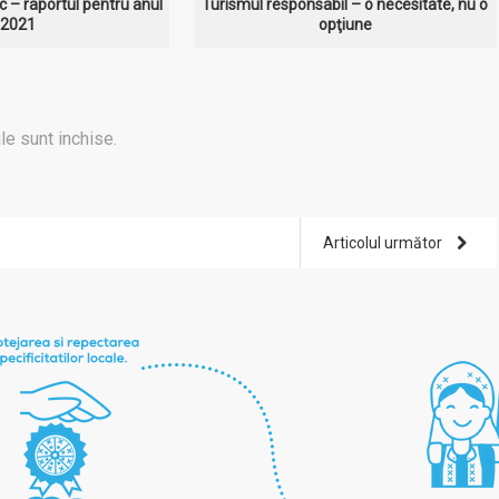
c – raportul pentru anul
Turismul responsabil – o necesitate, nu o
2021
opţiune
le sunt inchise.
Articolul următor