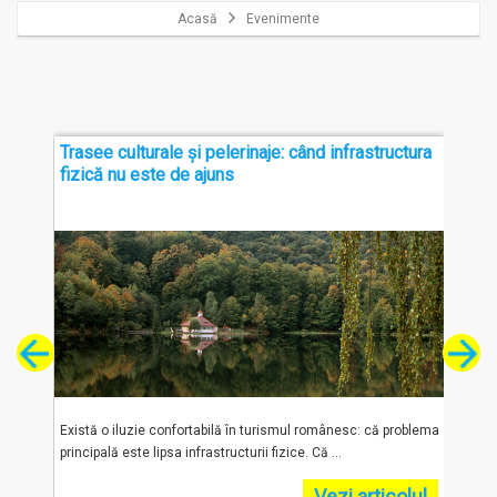
Acasă
Evenimente
Trasee culturale și pelerinaje: când infrastructura
Fund
t al
fizică nu este de ajuns
urism
Există o iluzie confortabilă în turismul românesc: că problema
„Român
principală este lipsa infrastructurii fizice. Că ...
Fundaț
olul
Vezi articolul