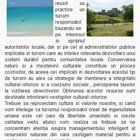
reusit sa
practice un
turism
responsabil
bazandu-se
pe interesul
si sprijinul
autoritatilor locale, dar si pe cel al administratiilor publice
implicate in turism care au inteles relevanta dezvoltarii unui
sistem durabil pentru comunitatea locala. Conservarea
naturii si a mostenirii culturale constituie un proces
costisitor, de aceea cei implicati in dezvoltarea acestui tip
de turism au ales ca strategie de mentinere a integritatii
cultural-istorice si a coeziunii sociale , perceperea taxelor
la vizitarea obiectivelor. Obtinerea acestor resurse sunt
destinate intretinerii vestigiilor cultural-istorice.
Trebuie sa reproiectam cultura si valorile noastre, si cand
vom intelege ca turismul responsabil creat de ingenuitatea
umana este cel care da libertate umanitatii si creste
calitatea vietii, atunci vom realiza ca trebuie sa ne
concentram atentia asupra managementului inteligent al
resurselor naturale din care castigam material pentru a