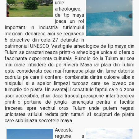
urile
arheologice
de tip maya
joaca un rol
important in industria turismului
mexican, deoarece aici se regasesc
6 obiective din cele 27 detinute in
patrimoniul UNESCO. Vestigiile arheologice de tip maya din
Tulum se caracterizeaza printr-o arheologie unica si ofera o
fascinanta experienta culturala. Ruinele de la Tulum au cea
mai mare intindere de pe Riviera Maya iar plaja din Tulum
este considerata cea mai frumoasa plaja din lume datorita
cadrului pe care il confera- combinatia dintre culoare alba a
nisipului si a apelor limpezi turcoaz care se lovesc de
turnurile de piatra. Un avantaj il constituie faptul ca e o zona
usor accesibila, chiar daca traseul presupune intai trecerea
printr-o portiune de jungla, amenajata pentru a facilita
trecerea spre vechiul oras Tulum unde putem regasi
unicitatea stilului redata prin turnuri si sculpturi de piatra
care subliniaza secretele maya.
Aceasta
regiune a