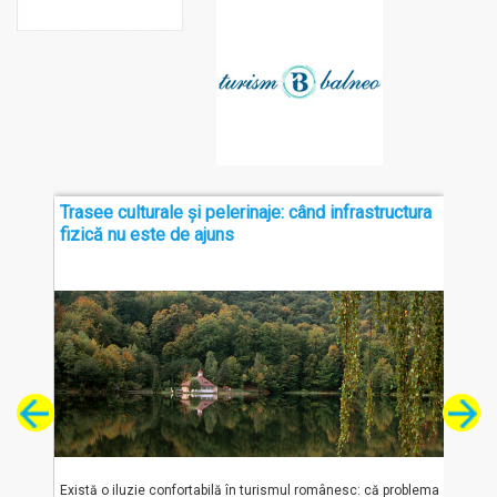
Trasee culturale și pelerinaje: când infrastructura
Fund
t al
fizică nu este de ajuns
urism
Există o iluzie confortabilă în turismul românesc: că problema
„Român