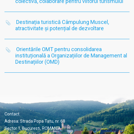
colectivă, colaborare pentru viitorul turismului
Destinația turistică Câmpulung Muscel,
atractivitate și potențial de dezvoltare
Orientările OMT pentru consolidarea
instituțională a Organizațiilor de Management al
Destinațiilor (OMD)
Contact
Adresa: Strada Popa Tatu, nr. 68
Sector 1, Bucuresti, ROMANIA