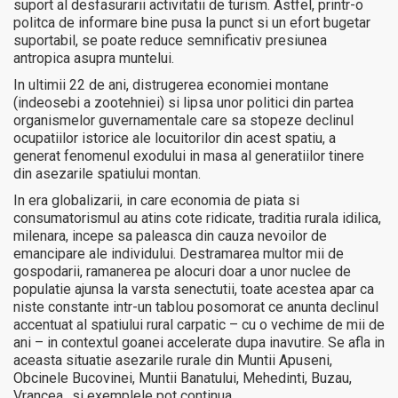
suport al desfasurarii activitatii de turism. Astfel, printr-o
politca de informare bine pusa la punct si un efort bugetar
suportabil, se poate reduce semnificativ presiunea
antropica asupra muntelui.
In ultimii 22 de ani, distrugerea economiei montane
(indeosebi a zootehniei) si lipsa unor politici din partea
organismelor guvernamentale care sa stopeze declinul
ocupatiilor istorice ale locuitorilor din acest spatiu, a
generat fenomenul exodului in masa al generatiilor tinere
din asezarile spatiului montan.
In era globalizarii, in care economia de piata si
consumatorismul au atins cote ridicate, traditia rurala idilica,
milenara, incepe sa paleasca din cauza nevoilor de
emancipare ale individului. Destramarea multor mii de
gospodarii, ramanerea pe alocuri doar a unor nuclee de
populatie ajunsa la varsta senectutii, toate acestea apar ca
niste constante intr-un tablou posomorat ce anunta declinul
accentuat al spatiului rural carpatic – cu o vechime de mii de
ani – in contextul goanei accelerate dupa inavutire. Se afla in
aceasta situatie asezarile rurale din Muntii Apuseni,
Obcinele Bucovinei, Muntii Banatului, Mehedinti, Buzau,
Vrancea…si exemplele pot continua.