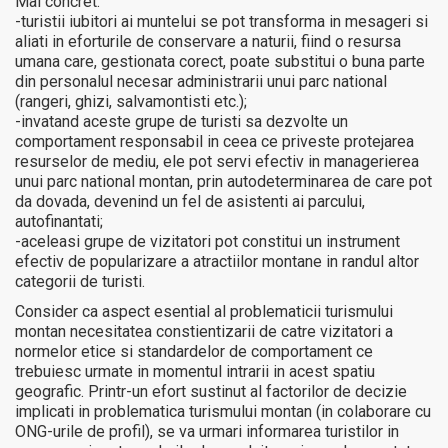
Mai concret:
-turistii iubitori ai muntelui se pot transforma in mesageri si
aliati in eforturile de conservare a naturii, fiind o resursa
umana care, gestionata corect, poate substitui o buna parte
din personalul necesar administrarii unui parc national
(rangeri, ghizi, salvamontisti etc.);
-invatand aceste grupe de turisti sa dezvolte un
comportament responsabil in ceea ce priveste protejarea
resurselor de mediu, ele pot servi efectiv in managerierea
unui parc national montan, prin autodeterminarea de care pot
da dovada, devenind un fel de asistenti ai parcului,
autofinantati;
-aceleasi grupe de vizitatori pot constitui un instrument
efectiv de popularizare a atractiilor montane in randul altor
categorii de turisti.
Consider ca aspect esential al problematicii turismului
montan necesitatea constientizarii de catre vizitatori a
normelor etice si standardelor de comportament ce
trebuiesc urmate in momentul intrarii in acest spatiu
geografic. Printr-un efort sustinut al factorilor de decizie
implicati in problematica turismului montan (in colaborare cu
ONG-urile de profil), se va urmari informarea turistilor in