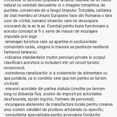
natural cu veleitati deosebite si o imagine romantica, de
puritate, conservata de-a lungul timpului. Totodata, calitatea
de stat membru al Uniunii Europene face din Romania o tara
usor de vizitat, numarul strainilor care ne descopera
crescand de la an la an. Esential pentru buna functionare a
acestui concept ar fi o serie de masuri de incurajare
stipulate prin lege:
-amenajari turistice care sa apartina in exclusivitate
comunitatii rurale, singura in masura sa pastreze nealterat
farmecul taranesc;
-ridicarea standardelor multor pensiuni private in scopul
clasificarii acestora si includerii intr-un circuit turistic
recunoscut;
-extinderea canalizarilor si a sistemelor de alimentare cu
apa potabila, ca si conditie sine qua non pentru un turism
civilizat;
-inlesniri acordate din partea statului (credite pe termen
lung cu dobanda fixa, scutire de impozit pe activitatea
desfasurata, sprijin logistic, formare de personal);
-incurajarea atelierelor de manufactura locale pentru crearea
unui sistem vandabil de produse artizanale cu specific;
-consultanta specializata pentru accesarea fondurilor