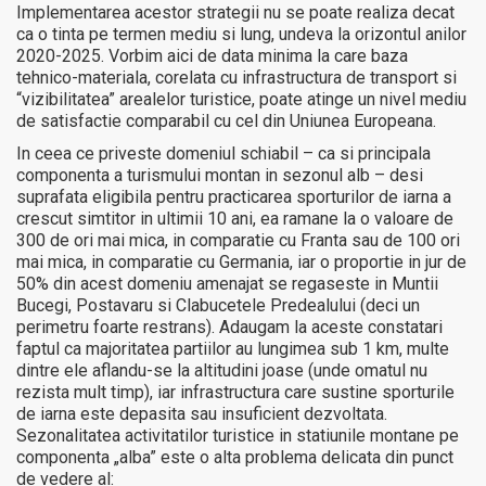
Implementarea acestor strategii nu se poate realiza decat
ca o tinta pe termen mediu si lung, undeva la orizontul anilor
2020-2025. Vorbim aici de data minima la care baza
tehnico-materiala, corelata cu infrastructura de transport si
“vizibilitatea” arealelor turistice, poate atinge un nivel mediu
de satisfactie comparabil cu cel din Uniunea Europeana.
In ceea ce priveste domeniul schiabil – ca si principala
componenta a turismului montan in sezonul alb – desi
suprafata eligibila pentru practicarea sporturilor de iarna a
crescut simtitor in ultimii 10 ani, ea ramane la o valoare de
300 de ori mai mica, in comparatie cu Franta sau de 100 ori
mai mica, in comparatie cu Germania, iar o proportie in jur de
50% din acest domeniu amenajat se regaseste in Muntii
Bucegi, Postavaru si Clabucetele Predealului (deci un
perimetru foarte restrans). Adaugam la aceste constatari
faptul ca majoritatea partiilor au lungimea sub 1 km, multe
dintre ele aflandu-se la altitudini joase (unde omatul nu
rezista mult timp), iar infrastructura care sustine sporturile
de iarna este depasita sau insuficient dezvoltata.
Sezonalitatea activitatilor turistice in statiunile montane pe
componenta „alba” este o alta problema delicata din punct
de vedere al: