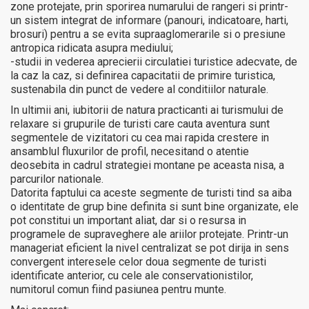
zone protejate, prin sporirea numarului de rangeri si printr-
un sistem integrat de informare (panouri, indicatoare, harti,
brosuri) pentru a se evita supraaglomerarile si o presiune
antropica ridicata asupra mediului;
-studii in vederea aprecierii circulatiei turistice adecvate, de
la caz la caz, si definirea capacitatii de primire turistica,
sustenabila din punct de vedere al conditiilor naturale.
In ultimii ani, iubitorii de natura practicanti ai turismului de
relaxare si grupurile de turisti care cauta aventura sunt
segmentele de vizitatori cu cea mai rapida crestere in
ansamblul fluxurilor de profil, necesitand o atentie
deosebita in cadrul strategiei montane pe aceasta nisa, a
parcurilor nationale.
Datorita faptului ca aceste segmente de turisti tind sa aiba
o identitate de grup bine definita si sunt bine organizate, ele
pot constitui un important aliat, dar si o resursa in
programele de supraveghere ale ariilor protejate. Printr-un
manageriat eficient la nivel centralizat se pot dirija in sens
convergent interesele celor doua segmente de turisti
identificate anterior, cu cele ale conservationistilor,
numitorul comun fiind pasiunea pentru munte.