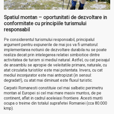
Spatiul montan – oportunitati de dezvoltare in
conformitate cu principiile turismului
responsabil
Pe considerentul turismului responsabil, principalul
argument pentru expunerile de mai jos va fi urmatorul:
implementarea notiunii de dezvoltare durabila nu se poate
realiza decat prin intelegerea relatiei simbiotice dintre
activitatea de turism si mediul natural. Astfel, cu cat peisajul
de ansamblu se apropie de veleitatile primare, naturale, cu
atat circulatia turistilor este mai potentata. Invers, cu cat
mediul inconjurator este mai antropizat (in sensul:
degradat!), cu atat mai diminuat este fluxul turistic.
Carpatii Romanesti constituie cel mai salbatic perimetru
montan al Europei si cel mai mare masiv muntos, de pe
continent, aflat in cadrul aceleiasi frontiere. Acesti munti
ocupa o treime din totalul suprafetei Romaniei (cca 80.000
kmp).