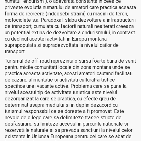
numitul “endurism”), o adevarata constanta in ceea ce
priveste evolutia numarului de amatori care practica aceasta
forma de recreere (indeosebi straini) cu masini de teren,
motociclete s.a. Paradoxal, slaba dezvoltare a infrastructurii
de transport, cumulata cu factorii naturali nealterati creeaza
un potential extins de dezvoltare a endurismului, in contrast
cu declinul acestei activitati in Europa montana
suprapopulata si supradezvoltata la nivelul cailor de
transport.
Turismul de off-road reprezinta o sursa foarte buna de venit
pentru micile comunitati locale din zona montana unde se
practica aceasta activitate, acesti amatori cautand facilitati
de cazare, alimentatie si activitati cultural-artistice
specifice unei vacante active. Problema care se pune la
nivelul acestui tip de activitate turistica este nivelul
dezorganizat la care se practica, cu efecte greu de
determinat asupra mediului si in deplin dezacord cu
turismul responsabil ce se doreste a fi promovat. Este
nevoie de o lege care sa delimiteze trasee stricte de
desfasurare, sa limiteze accesul in parcurile nationale si
rezervatiile naturale si sa prevada sanctiuni la nivelul celor
existente in Uniunea Europeana pentru cei care se abat de