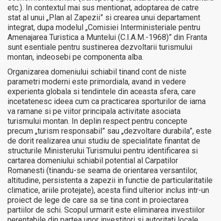
etc.). In contextul mai sus mentionat, adoptarea de catre
stat al unui „Plan al Zapezii” si crearea unui departament
integrat, dupa modelul „Comisiei Interministeriale pentru
Amenajarea Turistica a Muntelui (C.I.A.M.-1968)” din Franta
sunt esentiale pentru sustinerea dezvoltarii turismului
montan, indeosebi pe componenta alba.
Organizarea domeniului schiabil tinand cont de niste
parametri moderni este primordiala, avand in vedere
experienta globala si tendintele din aceasta sfera, care
incetatenesc ideea cum ca practicarea sporturilor de iarna
va ramane si pe viitor principala activitate asociata
turismului montan. In deplin respect pentru concepte
precum „turism responsabil” sau „dezvoltare durabila”, este
de dorit realizarea unui studiu de specialitate finantat de
structurile Ministerului Turismului pentru identificarea si
cartarea domeniului schiabil potential al Carpatilor
Romanesti (tinandu-se seama de orientarea versantilor,
altitudine, persistenta a zapezii in functie de particularitatile
climatice, ariile protejate), acesta fiind ulterior inclus intr-un
proiect de lege de care sa se tina cont in proiectarea
partiilor de schi. Scopul urmarit este eliminarea investiilor
nerentabile din partea unor investitori si autoritati locale,