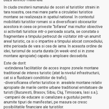
In ciuda cresterii numarului de sosiri al turistilor straini in
tara noastra, cea mai mare parte a circulatiei turistice
montane se realizeaza in spatiul national. In contextul
mobilitatii turistilor romani si a diversificarii obiceiurilor
acestora in ceea ce priveste “bifarea” mai multor obiective
si activitati turistice intr-o perioada scurta, se constata o
fragmentare a timpului petrecut de vizitator intr-un anumit
areal turistic, ca si o impartire a timpului alocat concediului,
intre perioada de vara si cea de iarna. In aceasta ordine de
idei, turismul de scurta durata (in week-end si in zone
montane apropiate) capata o amploare deosebita.
Este de dorit:
-extinderea facilitatilor de acces inspre zonele montane
traditional de interes turistic (atat la nivelul infrastructurii,
cat si a fluidizarii conditiilor de trafic);
-diversificarea ofertei turistice in arealele montane relativ
apropiate de marile centre urbane traditional emitatoare de
turisti (Bucuresti, Brasov, Sibiu, Cluj, Timisoara, Iasi s.a.);
-campanii de educare si canalizare a gustului pentru
anumite tipuri de manifestari, pe masura ce cresc
posibilitatile financiare ale turistilor.