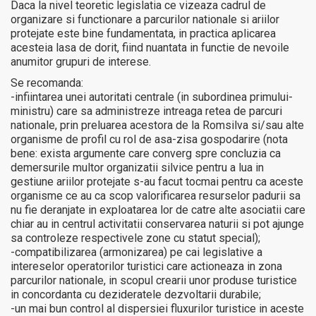
Daca la nivel teoretic legislatia ce vizeaza cadrul de
organizare si functionare a parcurilor nationale si ariilor
protejate este bine fundamentata, in practica aplicarea
acesteia lasa de dorit, fiind nuantata in functie de nevoile
anumitor grupuri de interese.
Se recomanda:
-infiintarea unei autoritati centrale (in subordinea primului-
ministru) care sa administreze intreaga retea de parcuri
nationale, prin preluarea acestora de la Romsilva si/sau alte
organisme de profil cu rol de asa-zisa gospodarire (nota
bene: exista argumente care converg spre concluzia ca
demersurile multor organizatii silvice pentru a lua in
gestiune ariilor protejate s-au facut tocmai pentru ca aceste
organisme ce au ca scop valorificarea resurselor padurii sa
nu fie deranjate in exploatarea lor de catre alte asociatii care
chiar au in centrul activitatii conservarea naturii si pot ajunge
sa controleze respectivele zone cu statut special);
-compatibilizarea (armonizarea) pe cai legislative a
intereselor operatorilor turistici care actioneaza in zona
parcurilor nationale, in scopul crearii unor produse turistice
in concordanta cu dezideratele dezvoltarii durabile;
-un mai bun control al dispersiei fluxurilor turistice in aceste