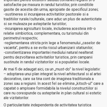
satisfactie pe masura in randul turistilor, prin conditiile
gasite de acestia din urma, apropiate de specificul zonei;
-sustinerea si incurajarea activitatilor pastorale si a
traditiilor rurale/culturale, care aduc un plus de autenticitate
si se muleaza pe asteptarile turistilor;
-incurajarea agriculturii locale, includerea acesteia intr-o
relatie simbiotica, complementara, cu turismului din
perimetrul respectiv;
-reglementarea stricta prin lege a fenomenului „caselor de
vacanta”, pentru a se evita riscul urbanizarii statiunilor;
-constientizarea importantei mediului natural nealterat
pentru dezvoltarea activitatilor turistice, prin campanii
sustinute in randul vizitatorilor si a populatiei locale.
Ar mai fi de adaugat aici, ca un „must-do” la nivel legislativ:
– adoptarea unui plan integrat la nivel arhitectural si al artei
decorative, care sa tina cont de imaginea traditionala a
zonei sau a regiunii. In acest fel se elimina „kitsch-ul” care a
capatat o amploare formidabila la nivelul constructiilor si
care nu corespunde cu asteptarile in plan cultural si estetic
ale vizitatorilor.
O particularitate independenta de activitatea turistica