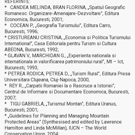
REFERINTE:
* CANDEA MELINDA, BRAN FLORINA, „Spatiul Geografic
Romanesc. Organizare-Amenajare-Dezvoltare”, Editura
Economica, Bucuresti, 2001;
* COCEAN P., „Geografia Turismului”, Editura Carro,
Bucuresti, 1996;
* CRISTUREANU CRISTINA, „Economia si Politica Turismului
International”, Casa Editoriala pentru Turism si Cultura
ABEONA, Bucuresti, 1992;
* GLAVAN V., MARCHIDAN G., „Experienta nationala si
internationala in valorificarea patrimoniului rural”, Mt – Ict,
Bucuresti, 1993;
* PETREA RODICA, PETREA D., „Turism Rural”, Editura Presa
Universitara Clujeana, Cluj-Napoca, 2000;
* REY R., „Carpatii Romaniei la o Rascruce a Istoriei”,
Centrul de Informare si Documentare Economica, Bucuresti,
2007;
* TIGU GABRIELA, „Turismul Montan”, Editura Uranus,
Bucuresti, 2001;
* „Guidelines for Planning and Managing Mountain
Protected Areas” (Synthesised and edited by Lawrence
Hamilton and Linda McMillan), IUCN – The World
Conservation Union, 2004;