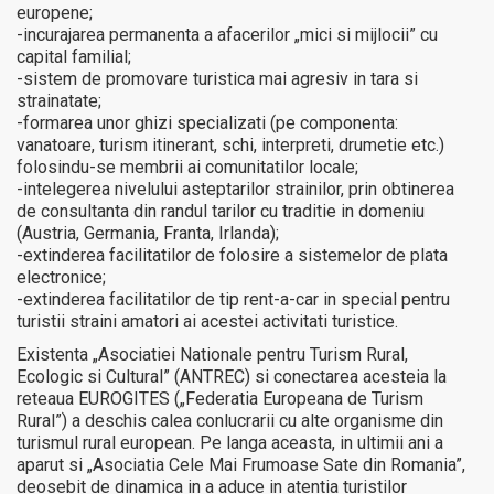
europene;
-incurajarea permanenta a afacerilor „mici si mijlocii” cu
capital familial;
-sistem de promovare turistica mai agresiv in tara si
strainatate;
-formarea unor ghizi specializati (pe componenta:
vanatoare, turism itinerant, schi, interpreti, drumetie etc.)
folosindu-se membrii ai comunitatilor locale;
-intelegerea nivelului asteptarilor strainilor, prin obtinerea
de consultanta din randul tarilor cu traditie in domeniu
(Austria, Germania, Franta, Irlanda);
-extinderea facilitatilor de folosire a sistemelor de plata
electronice;
-extinderea facilitatilor de tip rent-a-car in special pentru
turistii straini amatori ai acestei activitati turistice.
Existenta „Asociatiei Nationale pentru Turism Rural,
Ecologic si Cultural” (ANTREC) si conectarea acesteia la
reteaua EUROGITES („Federatia Europeana de Turism
Rural”) a deschis calea conlucrarii cu alte organisme din
turismul rural european. Pe langa aceasta, in ultimii ani a
aparut si „Asociatia Cele Mai Frumoase Sate din Romania”,
deosebit de dinamica in a aduce in atentia turistilor