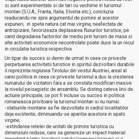
si sunt experimentate si de tari cu vechime in turismul
montan (S.U.A., Franta, Italia, Elvetia etc.), concluzia
readucandu-ne spre argumentul de pornire al acestor
expuneri, in speta natura cat mai virgina, neafectata de
antropizare, favorizeaza deplasarea fluxurilor turistice, pe
cand degradarea factorilor de mediu prin turism de masa si
alte activitati economice necontrolate poate duce la un recul
in circulatia turistica respectiva.
Un tipar de succes si demn de urmat in ceea ce priveste
perpetuarea activitatii turistice in spiritul dezvoltarii durabile
il reprezinta regiunea Tirolului din vestul Austriei, areal al
carei politica in ceea ce priveste turismul a dus la cresterea
numarului de vizitatori fara a se constata modificari masive
la nivelul peisagistic de ansamblu. Se disting cateva linii de
actiune principale, ce pot fi incluse cu succes in politica
romaneasca privitoare la turismul montan si nu numai:
-statiunile montane sa fie dezvoltate in cadrul localitatilor
deja existente, diminuandu-se aparitia acestora in spatii
virgine;
-extinderea retelei de unitati de primire turistica cu
dimensiuni reduse, care sa genereze un impact material
important pentru locuitorii satului/comunei/regiunii si o