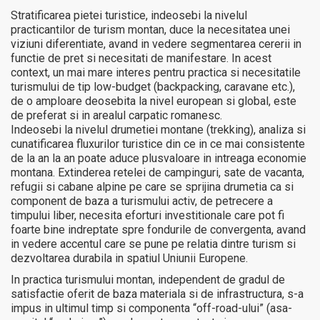
Stratificarea pietei turistice, indeosebi la nivelul
practicantilor de turism montan, duce la necesitatea unei
viziuni diferentiate, avand in vedere segmentarea cererii in
functie de pret si necesitati de manifestare. In acest
context, un mai mare interes pentru practica si necesitatile
turismului de tip low-budget (backpacking, caravane etc.),
de o amploare deosebita la nivel european si global, este
de preferat si in arealul carpatic romanesc.
Indeosebi la nivelul drumetiei montane (trekking), analiza si
cunatificarea fluxurilor turistice din ce in ce mai consistente
de la an la an poate aduce plusvaloare in intreaga economie
montana. Extinderea retelei de campinguri, sate de vacanta,
refugii si cabane alpine pe care se sprijina drumetia ca si
component de baza a turismului activ, de petrecere a
timpului liber, necesita eforturi investitionale care pot fi
foarte bine indreptate spre fondurile de convergenta, avand
in vedere accentul care se pune pe relatia dintre turism si
dezvoltarea durabila in spatiul Uniunii Europene.
In practica turismului montan, independent de gradul de
satisfactie oferit de baza materiala si de infrastructura, s-a
impus in ultimul timp si componenta “off-road-ului” (asa-