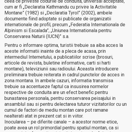
ceea ce priveste codurile de conduita, universal acceptate,
cum ar fi „Declaratia Kathmandu cu privire la Activitatile
Montane” (1982) si „Declaratia Tyrol” (2002), ambele
documente fiind adoptate si publicate de organizatii
internationale de profil, precum „Federatia Internationala de
Alpinism si Escalada”, „Uniunea Internationala pentru
Conservarea Naturii (IUCN)” s.a.
Pentru o informare optima, turistii trebuie sa aiba acces la
aceste informatii inainte de a pleca de acasa, prin
intermediul Internetului, a publicatiilor scrise (brosuri,
articole de revista, buletine informative, carti si harti
montane), televiziunii sau radioului. Aceasta introducere
preliminara trebuie reiterata in cadrul punctelor de acces in
zona montana. In ambele cazuri, informatia transmisa
trebuie sa accentueze faptul ca insusirea normelor
respective de conduita are un efect benefic pentru
bunastarea personala, pentru conservarea peisajului in
ansamblul sau si pentru delectarea tuturor vizitatorilor cu un
cumul de factori de mediu montan care pot ramane
nealterati atat in prezent cat si in viitor.
Inocularea – pe diferite canale – a acestor norme etice,
poate avea un rol primordial pentru spatiul montan, ca si