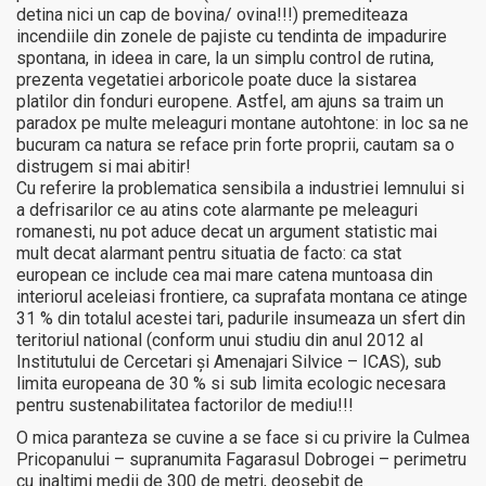
detina nici un cap de bovina/ ovina!!!) premediteaza
incendiile din zonele de pajiste cu tendinta de impadurire
spontana, in ideea in care, la un simplu control de rutina,
prezenta vegetatiei arboricole poate duce la sistarea
platilor din fonduri europene. Astfel, am ajuns sa traim un
paradox pe multe meleaguri montane autohtone: in loc sa ne
bucuram ca natura se reface prin forte proprii, cautam sa o
distrugem si mai abitir!
Cu referire la problematica sensibila a industriei lemnului si
a defrisarilor ce au atins cote alarmante pe meleaguri
romanesti, nu pot aduce decat un argument statistic mai
mult decat alarmant pentru situatia de facto: ca stat
european ce include cea mai mare catena muntoasa din
interiorul aceleiasi frontiere, ca suprafata montana ce atinge
31 % din totalul acestei tari, padurile insumeaza un sfert din
teritoriul national (conform unui studiu din anul 2012 al
Institutului de Cercetari şi Amenajari Silvice – ICAS), sub
limita europeana de 30 % si sub limita ecologic necesara
pentru sustenabilitatea factorilor de mediu!!!
O mica paranteza se cuvine a se face si cu privire la Culmea
Pricopanului – supranumita Fagarasul Dobrogei – perimetru
cu inaltimi medii de 300 de metri, deosebit de