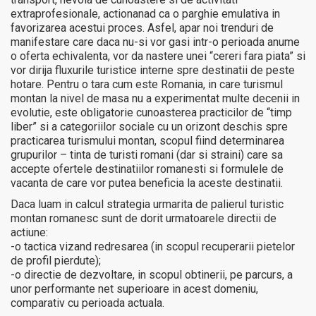
extraprofesionale, actionanad ca o parghie emulativa in
favorizarea acestui proces. Asfel, apar noi trenduri de
manifestare care daca nu-si vor gasi intr-o perioada anume
o oferta echivalenta, vor da nastere unei “cereri fara piata” si
vor dirija fluxurile turistice interne spre destinatii de peste
hotare. Pentru o tara cum este Romania, in care turismul
montan la nivel de masa nu a experimentat multe decenii in
evolutie, este obligatorie cunoasterea practicilor de “timp
liber” si a categoriilor sociale cu un orizont deschis spre
practicarea turismului montan, scopul fiind determinarea
grupurilor – tinta de turisti romani (dar si straini) care sa
accepte ofertele destinatiilor romanesti si formulele de
vacanta de care vor putea beneficia la aceste destinatii.
Daca luam in calcul strategia urmarita de palierul turistic
montan romanesc sunt de dorit urmatoarele directii de
actiune:
-o tactica vizand redresarea (in scopul recuperarii pietelor
de profil pierdute);
-o directie de dezvoltare, in scopul obtinerii, pe parcurs, a
unor performante net superioare in acest domeniu,
comparativ cu perioada actuala.