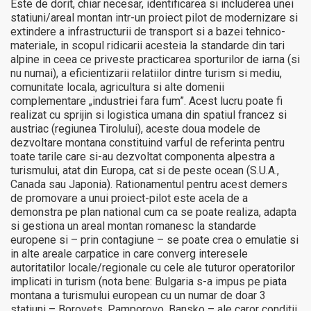
Este de dorit, chiar necesar, identificarea si includerea unei
statiuni/areal montan intr-un proiect pilot de modernizare si
extindere a infrastructurii de transport si a bazei tehnico-
materiale, in scopul ridicarii acesteia la standarde din tari
alpine in ceea ce priveste practicarea sporturilor de iarna (si
nu numai), a eficientizarii relatiilor dintre turism si mediu,
comunitate locala, agricultura si alte domenii
complementare „industriei fara fum”. Acest lucru poate fi
realizat cu sprijin si logistica umana din spatiul francez si
austriac (regiunea Tirolului), aceste doua modele de
dezvoltare montana constituind varful de referinta pentru
toate tarile care si-au dezvoltat componenta alpestra a
turismului, atat din Europa, cat si de peste ocean (S.U.A.,
Canada sau Japonia). Rationamentul pentru acest demers
de promovare a unui proiect-pilot este acela de a
demonstra pe plan national cum ca se poate realiza, adapta
si gestiona un areal montan romanesc la standarde
europene si – prin contagiune – se poate crea o emulatie si
in alte areale carpatice in care converg interesele
autoritatilor locale/regionale cu cele ale tuturor operatorilor
implicati in turism (nota bene: Bulgaria s-a impus pe piata
montana a turismului european cu un numar de doar 3
statiuni – Borovets, Pamporovo, Bansko – ale caror conditii