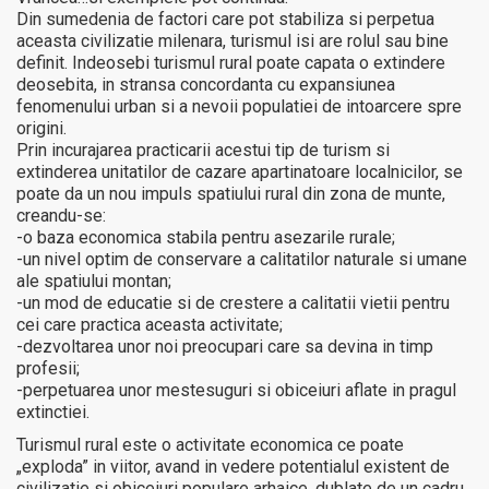
Din sumedenia de factori care pot stabiliza si perpetua
aceasta civilizatie milenara, turismul isi are rolul sau bine
definit. Indeosebi turismul rural poate capata o extindere
deosebita, in stransa concordanta cu expansiunea
fenomenului urban si a nevoii populatiei de intoarcere spre
origini.
Prin incurajarea practicarii acestui tip de turism si
extinderea unitatilor de cazare apartinatoare localnicilor, se
poate da un nou impuls spatiului rural din zona de munte,
creandu-se:
-o baza economica stabila pentru asezarile rurale;
-un nivel optim de conservare a calitatilor naturale si umane
ale spatiului montan;
-un mod de educatie si de crestere a calitatii vietii pentru
cei care practica aceasta activitate;
-dezvoltarea unor noi preocupari care sa devina in timp
profesii;
-perpetuarea unor mestesuguri si obiceiuri aflate in pragul
extinctiei.
Turismul rural este o activitate economica ce poate
„exploda” in viitor, avand in vedere potentialul existent de
civilizatie si obiceiuri populare arhaice, dublate de un cadru