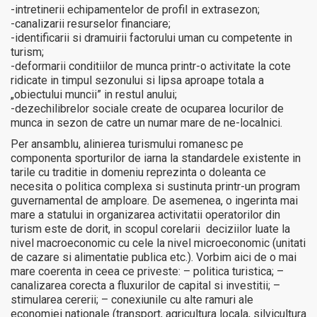
-intretinerii echipamentelor de profil in extrasezon;
-canalizarii resurselor financiare;
-identificarii si dramuirii factorului uman cu competente in
turism;
-deformarii conditiilor de munca printr-o activitate la cote
ridicate in timpul sezonului si lipsa aproape totala a
„obiectului muncii” in restul anului;
-dezechilibrelor sociale create de ocuparea locurilor de
munca in sezon de catre un numar mare de ne-localnici.
Per ansamblu, alinierea turismului romanesc pe
componenta sporturilor de iarna la standardele existente in
tarile cu traditie in domeniu reprezinta o doleanta ce
necesita o politica complexa si sustinuta printr-un program
guvernamental de amploare. De asemenea, o ingerinta mai
mare a statului in organizarea activitatii operatorilor din
turism este de dorit, in scopul corelarii deciziilor luate la
nivel macroeconomic cu cele la nivel microeconomic (unitati
de cazare si alimentatie publica etc.). Vorbim aici de o mai
mare coerenta in ceea ce priveste: – politica turistica; –
canalizarea corecta a fluxurilor de capital si investitii; –
stimularea cererii; – conexiunile cu alte ramuri ale
economiei nationale (transport, agricultura locala, silvicultura