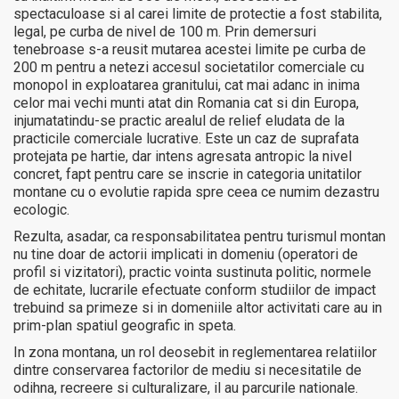
spectaculoase si al carei limite de protectie a fost stabilita,
legal, pe curba de nivel de 100 m. Prin demersuri
tenebroase s-a reusit mutarea acestei limite pe curba de
200 m pentru a netezi accesul societatilor comerciale cu
monopol in exploatarea granitului, cat mai adanc in inima
celor mai vechi munti atat din Romania cat si din Europa,
injumatatindu-se practic arealul de relief eludata de la
practicile comerciale lucrative. Este un caz de suprafata
protejata pe hartie, dar intens agresata antropic la nivel
concret, fapt pentru care se inscrie in categoria unitatilor
montane cu o evolutie rapida spre ceea ce numim dezastru
ecologic.
Rezulta, asadar, ca responsabilitatea pentru turismul montan
nu tine doar de actorii implicati in domeniu (operatori de
profil si vizitatori), practic vointa sustinuta politic, normele
de echitate, lucrarile efectuate conform studiilor de impact
trebuind sa primeze si in domeniile altor activitati care au in
prim-plan spatiul geografic in speta.
In zona montana, un rol deosebit in reglementarea relatiilor
dintre conservarea factorilor de mediu si necesitatile de
odihna, recreere si culturalizare, il au parcurile nationale.