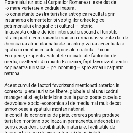
Potentialul turistic al Carpatilor Romanesti este dat de:
-o mare varietate a cadrului natural;
-o consistenta zestre turistica antropica rezultata prin
insumarea elementelor si vestigiilor arheologice,
patrimoniului etnografic si cultural – istoric.
In aceasta ordine de idei, interesul crescand al turistilor
straini pentru componenta montana romaneasca este dat de
diminuarea atractiilor naturale si antropizarea accentuata a
spatiului montan in tarile alpine ale spatiului Uniunii
Europene, respectiv valentele ridicate ale factorilor de
mediu, nealterati, din muntii Romaniei, fapt favorizant pentru
deplasarea turistica – pe incoming – spre arealul carpatic
national.
Acest cumul de factori favorizanti mentionati anterior, in
contextul pietei turistice libere, globale si al unui cadrul
managerial si legislativ bine pus la punct poate duce la o
dezvoltare socio-economica si de mediu mai mult decat
armonioasa a spatiului montan national.
In conditiile economiei de piata, cererea pentru produse
turistice montane oscileaza in permanenta, indeosebi in
sens ascendent, posibilitatile materiale, facilitatile de
transport, nevoia de cunoastere si de activitati