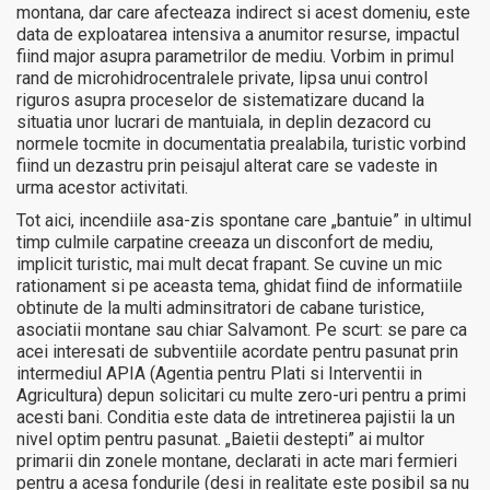
montana, dar care afecteaza indirect si acest domeniu, este
data de exploatarea intensiva a anumitor resurse, impactul
fiind major asupra parametrilor de mediu. Vorbim in primul
rand de microhidrocentralele private, lipsa unui control
riguros asupra proceselor de sistematizare ducand la
situatia unor lucrari de mantuiala, in deplin dezacord cu
normele tocmite in documentatia prealabila, turistic vorbind
fiind un dezastru prin peisajul alterat care se vadeste in
urma acestor activitati.
Tot aici, incendiile asa-zis spontane care „bantuie” in ultimul
timp culmile carpatine creeaza un disconfort de mediu,
implicit turistic, mai mult decat frapant. Se cuvine un mic
rationament si pe aceasta tema, ghidat fiind de informatiile
obtinute de la multi adminsitratori de cabane turistice,
asociatii montane sau chiar Salvamont. Pe scurt: se pare ca
acei interesati de subventiile acordate pentru pasunat prin
intermediul APIA (Agentia pentru Plati si Interventii in
Agricultura) depun solicitari cu multe zero-uri pentru a primi
acesti bani. Conditia este data de intretinerea pajistii la un
nivel optim pentru pasunat. „Baietii destepti” ai multor
primarii din zonele montane, declarati in acte mari fermieri
pentru a acesa fondurile (desi in realitate este posibil sa nu