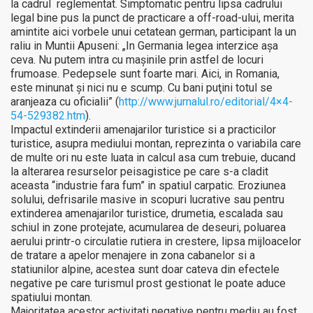
la cadrul reglementat. Simptomatic pentru lipsa cadrului
legal bine pus la punct de practicare a off-road-ului, merita
amintite aici vorbele unui cetatean german, participant la un
raliu in Muntii Apuseni: „In Germania legea interzice aşa
ceva. Nu putem intra cu maşinile prin astfel de locuri
frumoase. Pedepsele sunt foarte mari. Aici, in Romania,
este minunat şi nici nu e scump. Cu bani puţini totul se
aranjeaza cu oficialii” (
http://www.jurnalul.ro/editorial/4×4-
54-529382.htm
).
Impactul extinderii amenajarilor turistice si a practicilor
turistice, asupra mediului montan, reprezinta o variabila care
de multe ori nu este luata in calcul asa cum trebuie, ducand
la alterarea resurselor peisagistice pe care s-a cladit
aceasta “industrie fara fum” in spatiul carpatic. Eroziunea
solului, defrisarile masive in scopuri lucrative sau pentru
extinderea amenajarilor turistice, drumetia, escalada sau
schiul in zone protejate, acumularea de deseuri, poluarea
aerului printr-o circulatie rutiera in crestere, lipsa mijloacelor
de tratare a apelor menajere in zona cabanelor si a
statiunilor alpine, acestea sunt doar cateva din efectele
negative pe care turismul prost gestionat le poate aduce
spatiului montan.
Majoritatea acestor activitati negative pentru mediu au fost