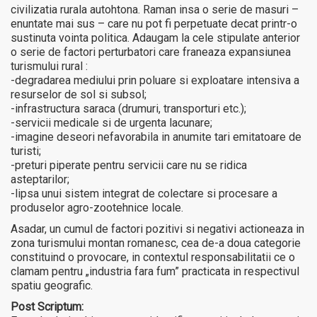
civilizatia rurala autohtona. Raman insa o serie de masuri –
enuntate mai sus – care nu pot fi perpetuate decat printr-o
sustinuta vointa politica. Adaugam la cele stipulate anterior
o serie de factori perturbatori care franeaza expansiunea
turismului rural :
-degradarea mediului prin poluare si exploatare intensiva a
resurselor de sol si subsol;
-infrastructura saraca (drumuri, transporturi etc.);
-servicii medicale si de urgenta lacunare;
-imagine deseori nefavorabila in anumite tari emitatoare de
turisti;
-preturi piperate pentru servicii care nu se ridica
asteptarilor;
-lipsa unui sistem integrat de colectare si procesare a
produselor agro-zootehnice locale.
Asadar, un cumul de factori pozitivi si negativi actioneaza in
zona turismului montan romanesc, cea de-a doua categorie
constituind o provocare, in contextul responsabilitatii ce o
clamam pentru „industria fara fum” practicata in respectivul
spatiu geografic.
Post Scriptum: