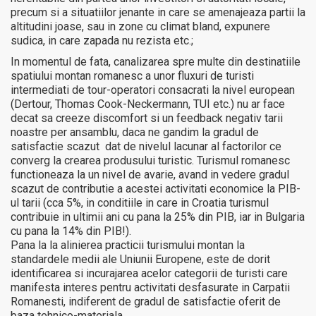
precum si a situatiilor jenante in care se amenajeaza partii la
altitudini joase, sau in zone cu climat bland, expunere
sudica, in care zapada nu rezista etc.;
In momentul de fata, canalizarea spre multe din destinatiile
spatiului montan romanesc a unor fluxuri de turisti
intermediati de tour-operatori consacrati la nivel european
(Dertour, Thomas Cook-Neckermann, TUI etc.) nu ar face
decat sa creeze discomfort si un feedback negativ tarii
noastre per ansamblu, daca ne gandim la gradul de
satisfactie scazut dat de nivelul lacunar al factorilor ce
converg la crearea produsului turistic. Turismul romanesc
functioneaza la un nivel de avarie, avand in vedere gradul
scazut de contributie a acestei activitati economice la PIB-
ul tarii (cca 5%, in conditiile in care in Croatia turismul
contribuie in ultimii ani cu pana la 25% din PIB, iar in Bulgaria
cu pana la 14% din PIB!).
Pana la la alinierea practicii turismului montan la
standardele medii ale Uniunii Europene, este de dorit
identificarea si incurajarea acelor categorii de turisti care
manifesta interes pentru activitati desfasurate in Carpatii
Romanesti, indiferent de gradul de satisfactie oferit de
baza tehnico-materiala.