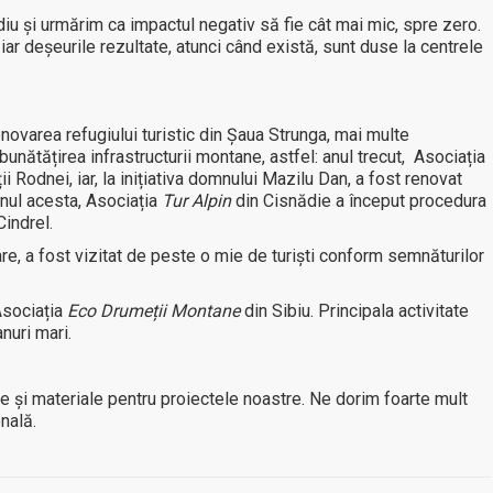
u și urmărim ca impactul negativ să fie cât mai mic, spre zero.
ar deșeurile rezultate, atunci când există, sunt duse la centrele
varea refugiului turistic din Șaua Strunga, mai multe
unătățirea infrastructurii montane, astfel: anul trecut, Asociația
ții Rodnei, iar, la inițiativa domnului Mazilu Dan, a fost renovat
anul acesta, Asociația
Tur Alpin
din Cisnădie a început procedura
Cindrel.
are, a fost vizitat de peste o mie de turiști conform semnăturilor
Asociația
Eco Drumeții Montane
din Sibiu. Principala activitate
nuri mari.
și materiale pentru proiectele noastre. Ne dorim foarte mult
nală.