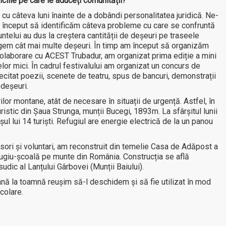
ciile pe care le aduceți comunității?
 cu câteva luni înainte de a dobândi personalitatea juridică. Ne-
am început să identificăm câteva probleme cu care se confruntă
ntelui au dus la creștera cantității de deșeuri pe traseele
gem cât mai multe deșeuri. În timp am început să organizăm
 colaborare cu ACEST Trubadur, am organizat prima ediție a mini
elor mici. În cadrul festivalului am organizat un concurs de
 recitat poezii, scenete de teatru, spus de bancuri, demonstrații
deșeuri.
lor montane, atât de necesare în situații de urgență. Astfel, în
ristic din Șaua Strunga, munții Bucegi, 1893m. La sfârșitul lunii
ul lui 14 turiști. Refugiul are energie electrică de la un panou
sori și voluntari, am reconstruit din temelie Casa de Adăpost a
fugiu-școală pe munte din România. Construcția se află
udic al Lanțului Gârbovei (Munții Baiului).
nă la toamnă reușim să-l deschidem și să fie utilizat în mod
școlare.