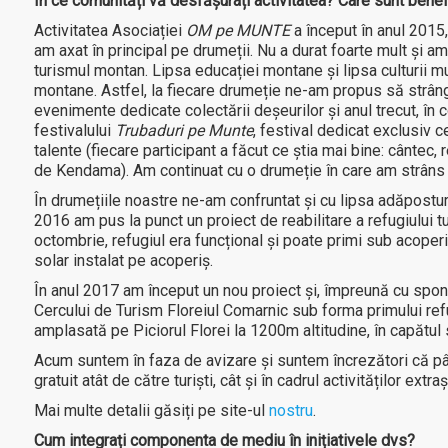
În ce comunități vă desfășurați activitatea? Care sunt benefi
Activitatea Asociației
OM pe MUNTE
a început în anul 2015,
am axat în principal pe drumeții. Nu a durat foarte mult și 
turismul montan. Lipsa educației montane și lipsa culturii mu
montane. Astfel, la fiecare drumeție ne-am propus să strân
evenimente dedicate colectării deșeurilor și anul trecut, în
festivalului
Trubaduri pe Munte
, festival dedicat exclusiv c
talente (fiecare participant a făcut ce știa mai bine: cântec,
de Kendama). Am continuat cu o drumeție în care am strâns 
În drumețiile noastre ne-am confruntat și cu lipsa adăposturi
2016 am pus la punct un proiect de reabilitare a refugiului tu
octombrie, refugiul era funcțional și poate primi sub acoperiș
solar instalat pe acoperiș.
În anul 2017 am început un nou proiect și, împreună cu spon
Cercului de Turism Floreiul Comarnic sub forma primului re
amplasată pe Piciorul Florei la 1200m altitudine, în capătul s
Acum suntem în faza de avizare și suntem încrezători că pâ
gratuit atât de către turiști, cât și în cadrul activităților extra
Mai multe detalii găsiți pe site-ul
nostru
.
Cum integrați componenta de mediu în inițiativele dvs?