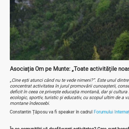
Asociația Om pe Munte: „Toate activitățile no
„Cine ești atunci când nu te vede nimeni?”. Este unul dintre
concentrat activitatea în jurul promovării cunoașterii, conse
deficit în ceea ce privește educația montană, dar și cultu
ecologic, sportiv, turistic și educativ, cu scopul ultim de a v
montane îndeosebi.
Constantin Țăposu va fi speaker în cadrul
Forumului Internaț