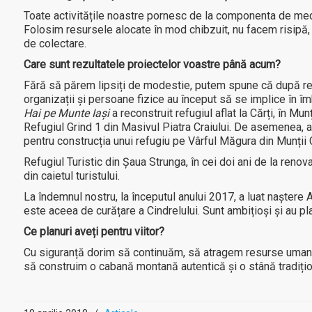
Toate activitățile noastre pornesc de la componenta de medi
Folosim resursele alocate în mod chibzuit, nu facem risipă, i
de colectare.
Care sunt rezultatele proiectelor voastre până acum?
Fără să părem lipsiți de modestie, putem spune că după reno
organizații și persoane fizice au început să se implice în îmb
Hai pe Munte Iași
a reconstruit refugiul aflat la Cărți, în Mun
Refugiul Grind 1 din Masivul Piatra Craiului. De asemenea, 
pentru construcția unui refugiu pe Vârful Măgura din Munții 
Refugiul Turistic din Șaua Strunga, în cei doi ani de la renov
din caietul turistului.
La îndemnul nostru, la începutul anului 2017, a luat naștere 
este aceea de curățare a Cindrelului. Sunt ambițioși și au pla
Ce planuri aveți pentru viitor?
Cu siguranță dorim să continuăm, să atragem resurse umane 
să construim o cabană montană autentică și o stână tradițio