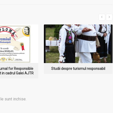
I MULT
MAI MULT
urnal for Responsible
Studii despre turismul responsabil
 in cadrul Galei AJTR
le sunt inchise.