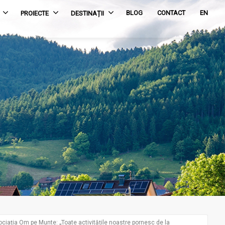
BLOG
CONTACT
EN
PROIECTE
DESTINAȚII
ciația Om pe Munte: „Toate activitățile noastre pornesc de la