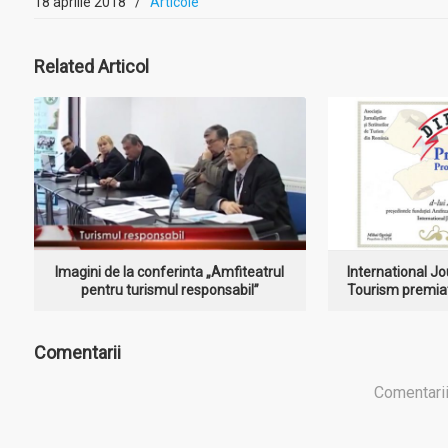
18 aprilie 2018
/
Articole
MAI MULT
MA
Related
Articol
Imagini de la conferinta „Amfiteatrul
International Jo
pentru turismul responsabil”
Tourism premiat
Comentarii
Comentarii