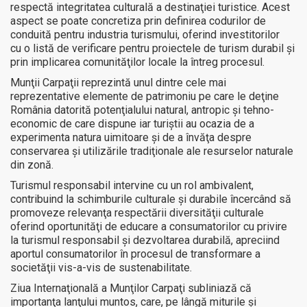
respectă integritatea culturală a destinaţiei turistice. Acest
aspect se poate concretiza prin definirea codurilor de
conduită pentru industria turismului, oferind investitorilor
cu o listă de verificare pentru proiectele de turism durabil şi
prin implicarea comunităţilor locale la întreg procesul.
Munţii Carpaţii reprezintă unul dintre cele mai
reprezentative elemente de patrimoniu pe care le deţine
România datorită potenţialului natural, antropic şi tehno-
economic de care dispune iar turiştii au ocazia de a
experimenta natura uimitoare şi de a învăţa despre
conservarea şi utilizările tradiţionale ale resurselor naturale
din zonă.
Turismul responsabil intervine cu un rol ambivalent,
contribuind la schimburile culturale şi durabile încercând să
promoveze relevanţa respectării diversităţii culturale
oferind oportunităţi de educare a consumatorilor cu privire
la turismul responsabil şi dezvoltarea durabilă, apreciind
aportul consumatorilor în procesul de transformare a
societăţii vis-a-vis de sustenabilitate.
Ziua Internaţională a Munţilor Carpaţi subliniază că
importanţa lanţului muntos, care, pe lângă miturile şi