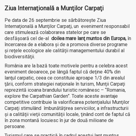
Ziua Internaţională a Munţilor Carpaţi
Pe data de 26 septembrie se sărbătoreşte Ziua
Internaţională a Munţilor Carpaţi, un eveniment responsabil
care stimulează colaborarea statelor pe care se
desfăşoară cel de-al
doilea mare lanţ muntos din Europa,
în
încercarea de a elabora şi de a promova diverse programe
şi reţele ecologice ale calităţii managementului durabil al
biodiversităţii.
România are la bază toate motivele pentru a celebra acest
eveniment deoarece, pe lângă faptul că deţine 40% din
lanţul carpatic, ceea ce constituie aproape 1/3 din arealul
ţării, conform strategiei naţionale în turism, Munţii Carpaţi
reprezintă icoana brandului turistic românesc – “Romania,
explore the Carpathian Garden”. Toate aceste avantaje
competitive contribuie la valorificarea potenţialului Munţilor
Carpaţi stimulând îmbunătăţirea serviciilor, a infrastructurii
şi a calităţii vieţii comunităţii locale, ţinând cont de faptul că
în zona montană locuiesc în jur de două milioane de
persoane.
Turismul care se practică în cadrul acestui lanţ muntos