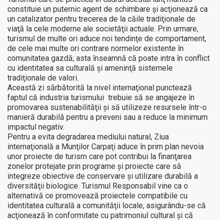
constituie un puternic agent de schimbare şi acţionează ca
un catalizator pentru trecerea de la căile tradiţionale de
viaţă la cele moderne ale societăţii actuale. Prin urmare,
turismul de multe ori aduce noi tendinţe de comportament,
de cele mai multe ori contrare normelor existente în
comunitatea gazdă; asta înseamnă că poate intra în conflict
cu identitatea sa culturală şi ameninţă sistemele
tradiţionale de valori.
Această zi sărbătorită la nivel internaţional punctează
faptul că industria turismului trebuie să se angajeze în
promovarea sustenabilităţii şi să utilizeze resursele într-o
manieră durabilă pentru a preveni sau a reduce la minimum
impactul negativ.
Pentru a evita degradarea mediului natural, Ziua
internaţională a Munţilor Carpaţi aduce în prim plan nevoia
unor proiecte de turism care pot contribui la finanţarea
zonelor protejate prin programe şi proiecte care să
integreze obiective de conservare şi utilizare durabilă a
diversităţii biologice. Turismul Responsabil vine ca o
alternativă ce promovează proiectele compatibile cu
identitatea culturală a comunităţii locale, asigurându-se că
acţionează în conformitate cu patrimoniul cultural şi că