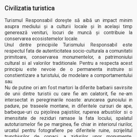
Civilizatia turistica
Turismul Responsabil doreşte să aibă un impact minim
asupra mediului şi a culturii locale şi în acelaşi timp
generează venituri, locuri de muncă şi contribuie la
conservarea ecosistemelor locale.
Unul dintre principiile Turismului Responsabil este
respectul fata de autenticitatea socio-culturala a comunitatii
primitoare, conservarea monumentelor, a patrimoniului
cultural si al valorilor traditionale. Pentru a respecta acest
principiu este nevoie de o permanenta instruire si
constientizare a turistului, de modelare a comportamentului
sau.
Nu de putine ori am fost martori la diferite barbarii savirsite
de unii dintre turistii cu care fie am calatorit, fie ne-am
intersectat in peregrinarile noaste: aruncarea gunoiului in
padure, pe traseele montane, in diferitele cursuri de ape,
barbeque-uri cu pirjolirea pajistilor, ruperea arbustilor si o
imensitate de reziduri ramase la fata locului, spalatul
autoturismelor fie pe marginea, fie chiar in interiorul riurilor,
urcatul pentru fotografiere pe diferitele ruine, scrijelitul
trunchiurilor de copaci, a zidurilor unor monumente,