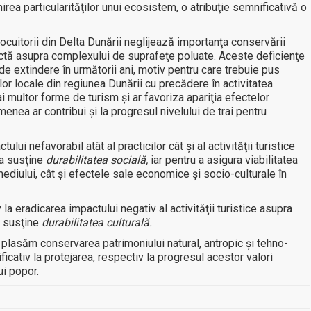
inirea particularităţilor unui ecosistem, o atribuţie semnificativă o
 locuitorii din Delta Dunării neglijează importanţa conservării
lectă asupra complexului de suprafeţe poluate. Aceste deficienţe
 de extindere în următorii ani, motiv pentru care trebuie pus
or locale din regiunea Dunării cu precădere în activitatea
i multor forme de turism şi ar favoriza apariţia efectelor
nea ar contribui şi la progresul nivelului de trai pentru
ui nefavorabil atât al practicilor cât şi al activităţii turistice
 a susţine
durabilitatea socială,
iar pentru a asigura viabilitatea
diului, cât şi efectele sale economice şi socio-culturale în
a eradicarea impactului negativ al activităţii turistice asupra
 a susţine
durabilitatea culturală.
, plasăm conservarea patrimoniului natural, antropic şi tehno-
icativ la protejarea, respectiv la progresul acestor valori
ui popor.