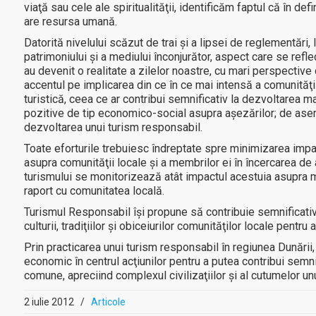
viaţă sau cele ale spiritualităţii, identificăm faptul că în def
are resursa umană.
Datorită nivelului scăzut de trai şi a lipsei de reglementări,
patrimoniului şi a mediului înconjurător, aspect care se ref
au devenit o realitate a zilelor noastre, cu mari perspective
accentul pe implicarea din ce în ce mai intensă a comunităţil
turistică, ceea ce ar contribui semnificativ la dezvoltarea ma
pozitive de tip economico-social asupra aşezărilor; de aseme
dezvoltarea unui turism responsabil.
Toate eforturile trebuiesc îndreptate spre minimizarea impactul
asupra comunităţii locale şi a membrilor ei în încercarea de
turismului se monitorizează atât impactul acestuia asupra me
raport cu comunitatea locală.
Turismul Responsabil îşi propune să contribuie semnificativ l
culturii, tradiţiilor şi obiceiurilor comunităţilor locale pentru
Prin practicarea unui turism responsabil în regiunea Dunării
economic în centrul acţiunilor pentru a putea contribui semnif
comune, apreciind complexul civilizaţiilor şi al cutumelor un
2 iulie 2012
/
Articole