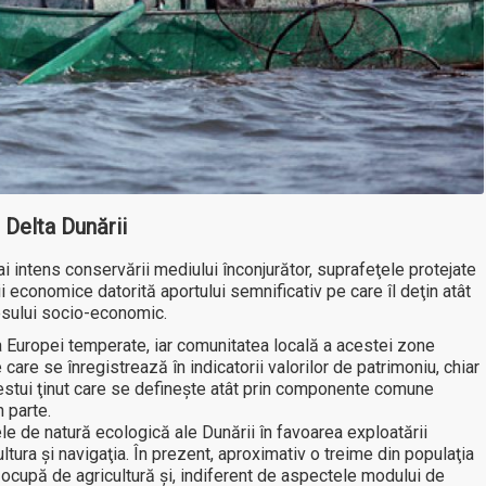
 Delta Dunării
 mai intens conservării mediului înconjurător, suprafeţele protejate
ii economice datorită aportului semnificativ pe care îl deţin atât
resului socio-economic.
ra Europei temperate, iar comunitatea locală a acestei zone
care se înregistrează în indicatorii valorilor de patrimoniu, chiar
cestui ţinut care se defineşte atât prin componente comune
n parte.
ele de natură ecologică ale Dunării în favoarea exploatării
ura şi navigaţia. În prezent, aproximativ o treime din populaţia
e ocupă de agricultură şi, indiferent de aspectele modului de