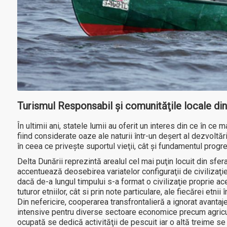
Turismul Responsabil şi comunităţile locale din
În ultimii ani, statele lumii au oferit un interes din ce în ce
fiind considerate oaze ale naturii într-un deşert al dezvoltăr
în ceea ce priveşte suportul vieţii, cât şi fundamentul prog
Delta Dunării reprezintă arealul cel mai puţin locuit din sfe
accentuează deosebirea variatelor configuraţii de civilizaţie 
dacă de-a lungul timpului s-a format o civilizaţie proprie a
tuturor etniilor, cât si prin note particulare, ale fiecărei etnii î
Din nefericire, cooperarea transfrontalieră a ignorat avantaj
intensive pentru diverse sectoare economice precum agricult
ocupată se dedică activităţii de pescuit iar o altă treime s