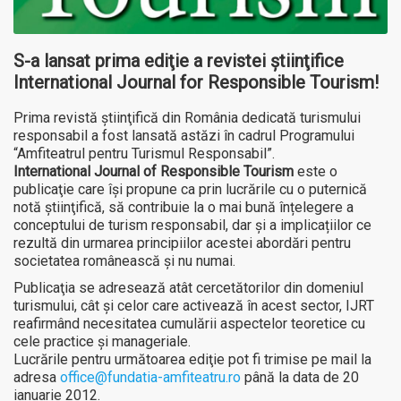
S-a lansat prima ediţie a revistei ştiinţifice
International Journal for Responsible Tourism!
Prima revistă ştiinţifică din România dedicată turismului
responsabil a fost lansată astăzi în cadrul Programului
“Amfiteatrul pentru Turismul Responsabil”.
International Journal of Responsible Tourism
este o
publicaţie care îşi propune ca prin lucrările cu o puternică
notă ştiinţifică, să contribuie la o mai bună înțelegere a
conceptului de turism responsabil, dar și a implicațiilor ce
rezultă din urmarea principiilor acestei abordări pentru
societatea românească şi nu numai.
Publicaţia se adresează atât cercetătorilor din domeniul
turismului, cât şi celor care activează în acest sector, IJRT
reafirmând necesitatea cumulării aspectelor teoretice cu
cele practice şi manageriale.
Lucrările pentru următoarea ediţie pot fi trimise pe mail la
adresa
office@fundatia-amfiteatru.ro
până la data de 20
ianuarie 2012.