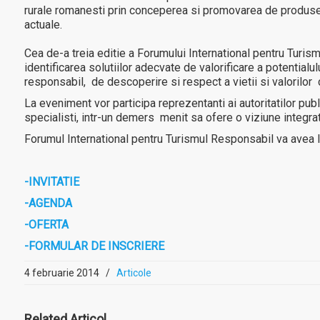
rurale romanesti prin conceperea si promovarea de produse t
actuale.
Cea de-a treia editie a Forumului International pentru Turism
identificarea solutiilor adecvate de valorificare a potentialu
responsabil, de descoperire si respect a vietii si valorilor
La eveniment vor participa reprezentanti ai autoritatilor publ
specialisti, intr-un demers menit sa ofere o viziune integrat
Forumul International pentru Turismul Responsabil va avea lo
-INVITATIE
-AGENDA
-OFERTA
-FORMULAR DE INSCRIERE
4 februarie 2014
/
Articole
MAI MULT
MA
Related
Articol