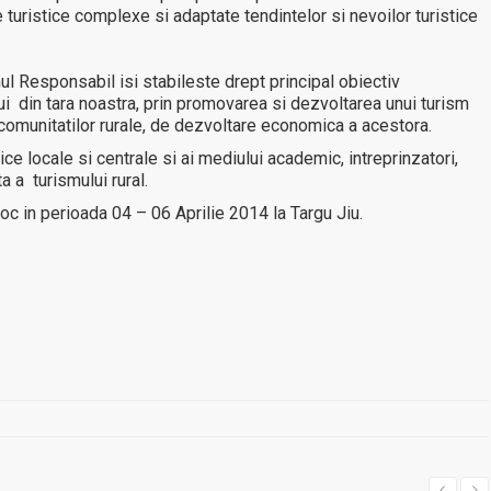
uristice complexe si adaptate tendintelor si nevoilor turistice
ul Responsabil isi stabileste drept principal obiectiv
lui din tara noastra, prin promovarea si dezvoltarea unui turism
 comunitatilor rurale, de dezvoltare economica a acestora.
ice locale si centrale si ai mediului academic, intreprinzatori,
a a turismului rural.
c in perioada 04 – 06 Aprilie 2014 la Targu Jiu.
I MULT
MAI MULT