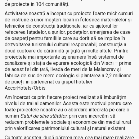
de proiecte în 104 comunități.
Activitatea noastră a început cu proiecte foarte mici: cursuri
de instruire a unor meșteri locali în folosirea materialelor și
tehnicilor de construcții tradiționale, iar cu ajutorul lor
refacerea fațadelor, a șurilor, podețelor, amenjarea de case
de oaspeți pentru familiile care au dorit să se implice în
dezvoltarea turismului cultural responsabil, construcția a
două cuptoare de cărămidă și țiglă și multe altele. Printre
proiectele mai importante aș enumera însă sistemul de
canalizare și stația de epurare ecologică din Viscri – prima
de acest fel din țară, livada de meri de la Malancrav și
fabrica de suc de mere ecologic și plantarea a 2,2 milioane
de puieți, în parteneriat cu grupul hotelier
AccorHotels/Orbis.
Am încercat ca prin fiecare proiect realizat să îmbunățim
nivelul de trai al oamenilor. Acesta este motivul pentru care
toate proiectele noastre au o abordare integrată pe care o
numim
Satul de sine st
ă
tă
tor
, prin care încercăm să
reducem problemele sociale și economice din mediul rural
prin valorificarea patrimoniului cultural și natural existent.
Cu toate acestea, după părerea mea, cea mai mare realizare