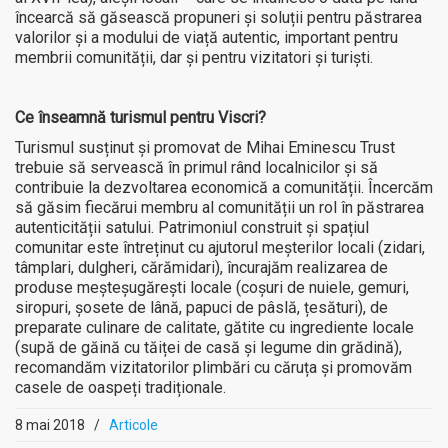
încearcă să găsească propuneri și soluții pentru păstrarea
valorilor și a modului de viață autentic, important pentru
membrii comunității, dar și pentru vizitatori și turiști.
Ce înseamnă turismul pentru Viscri?
Turismul susținut și promovat de Mihai Eminescu Trust
trebuie să servească în primul rând localnicilor și să
contribuie la dezvoltarea economică a comunității. Încercăm
să găsim fiecărui membru al comunității un rol în păstrarea
autenticității satului. Patrimoniul construit și spațiul
comunitar este întreținut cu ajutorul meșterilor locali (zidari,
tâmplari, dulgheri, cărămidari), încurajăm realizarea de
produse meșteșugărești locale (coșuri de nuiele, gemuri,
siropuri, șosete de lână, papuci de pâslă, țesături), de
preparate culinare de calitate, gătite cu ingrediente locale
(supă de găină cu tăiței de casă și legume din grădină),
recomandăm vizitatorilor plimbări cu căruța și promovăm
casele de oaspeți tradiționale.
8 mai 2018
/
Articole