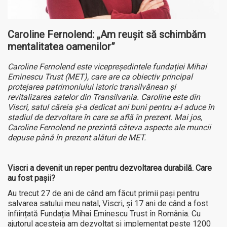
Caroline Fernolend: „Am reușit să schimbăm
mentalitatea oamenilor”
Caroline Fernolend este vicepreședintele fundației Mihai
Eminescu Trust (MET), care are ca obiectiv principal
protejarea patrimoniului istoric transilvănean și
revitalizarea satelor din Transilvania. Caroline este din
Viscri, satul căreia și-a dedicat ani buni pentru a-l aduce în
stadiul de dezvoltare în care se află în prezent. Mai jos,
Caroline Fernolend ne prezintă câteva aspecte ale muncii
depuse până în prezent alături de MET.
Viscri a devenit un reper pentru dezvoltarea durabilă. Care
au fost pașii?
Au trecut 27 de ani de când am făcut primii pași pentru
salvarea satului meu natal, Viscri, și 17 ani de când a fost
înființată Fundația Mihai Eminescu Trust în România. Cu
ajutorul acesteia am dezvoltat și implementat peste 1200