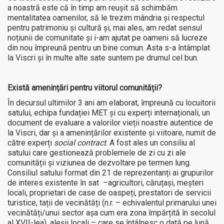
a noastră este că în timp am reușit să schimbăm
mentalitatea oamenilor, să le trezim mândria și respectul
pentru patrimoniu și cultură și, mai ales, am redat sensul
noțiunii de comunitate și i-am ajutat pe oameni să lucreze
din nou împreună pentru un bine comun. Asta s-a întâmplat
la Viscri și în multe alte sate suntem pe drumul cel bun.
Există amenințări pentru viitorul comunității?
În decursul ultimilor 3 ani am elaborat, împreună cu locuitorii
satului, echipa fundației MET și cu experți internaționali, un
document de evaluare a valorilor vieții noastre autentice de
la Viscri, dar și a amenințărilor existente și viitoare, numit de
către experți
social contract
. A fost ales un consiliu al
satului care gestionează problemele de zi cu zi ale
comunității și viziunea de dezvoltare pe termen lung.
Consiliul satului format din 21 de reprezentanți ai grupurilor
de interes existente în sat –agricultori, căruțași, meșteri
locali, proprietari de case de oaspeți, prestatori de servicii
turistice, tații de vecinătăți (n.r. – echivalentul primarului unei
vecinătăți/unui sector așa cum era zona împărțită în secolul
al XVII-lea), aleșii locali – care se întâlnesc o dată pe lună