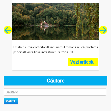
urism
Există o iluzie confortabilă în turismul românesc: că problema
„Român
principală este lipsa infrastructurii fizice. Că ...
Fundaț
olul
Vezi articolul
Căutare
CAUTĂ